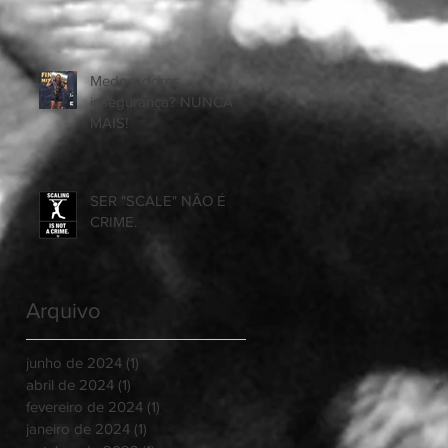
Medos, dores,
insegurança? NUNCA
MAIS!
SER "SCALE" NÃO É
CRIME.
Arquivo
junho de 2024
(1)
1 post
abril de 2024
(1)
1 post
fevereiro de 2024
(1)
1 post
janeiro de 2024
(1)
1 post