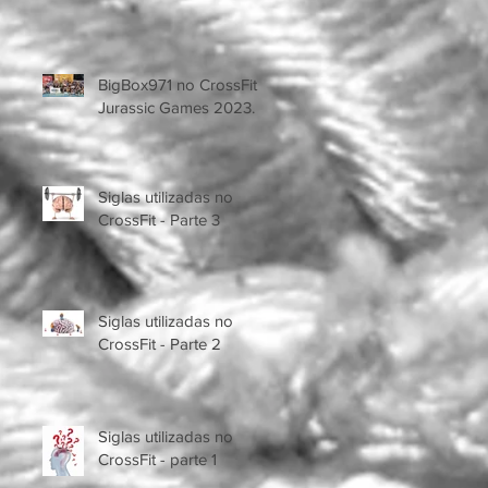
BigBox971 no CrossFit
Jurassic Games 2023.
Siglas utilizadas no
CrossFit - Parte 3
Siglas utilizadas no
CrossFit - Parte 2
Siglas utilizadas no
CrossFit - parte 1