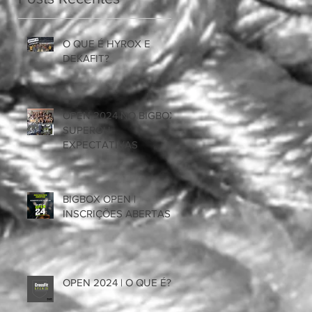
O QUE É HYROX E
DEKAFIT?
OPEN 2024 NO BIGBOX
SUPEROU
EXPECTATIVAS
BIGBOX OPEN |
INSCRIÇÕES ABERTAS
OPEN 2024 | O QUE É?