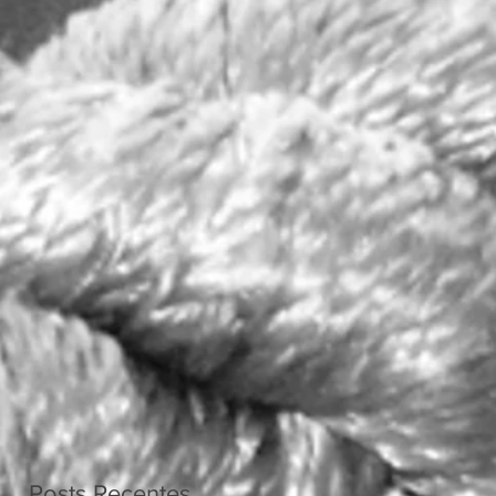
 em
os
s
Posts Recentes