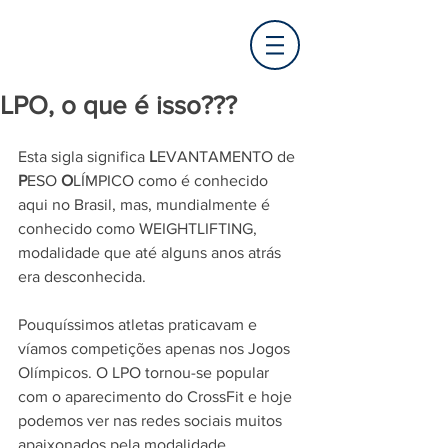
LPO, o que é isso???
Esta sigla significa 
L
EVANTAMENTO de 
P
ESO 
O
LÍMPICO como é conhecido 
aqui no Brasil, mas, mundialmente é 
conhecido como WEIGHTLIFTING, 
modalidade que até alguns anos atrás 
era desconhecida. 
Pouquíssimos atletas praticavam e 
víamos competições apenas nos Jogos 
Olímpicos. O LPO tornou-se popular 
com o aparecimento do CrossFit e hoje 
podemos ver nas redes sociais muitos 
apaixonados pela modalidade.