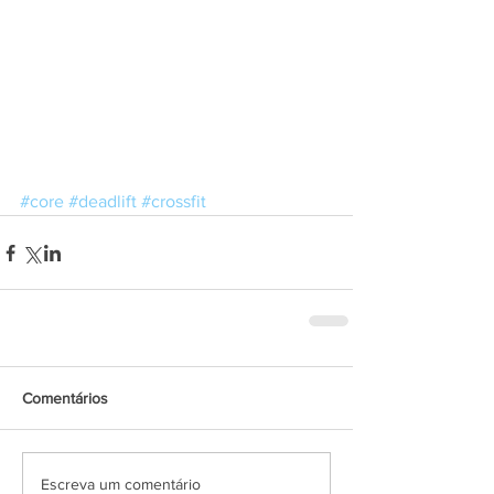
#core
#deadlift
#crossfit
Comentários
Escreva um comentário