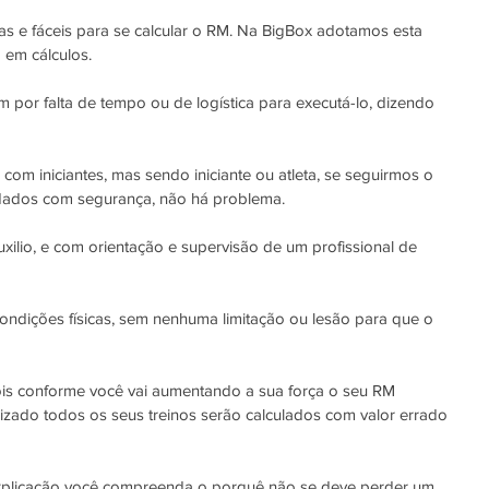
as e fáceis para se calcular o RM. Na BigBox adotamos esta 
 em cálculos. 
 por falta de tempo ou de logística para executá-lo, dizendo 
om iniciantes, mas sendo iniciante ou atleta, se seguirmos o 
idados com segurança, não há problema.
uxilio, e com orientação e supervisão de um profissional de 
condições físicas, sem nenhuma limitação ou lesão para que o 
ois conforme você vai aumentando a sua força o seu RM 
lizado todos os seus treinos serão calculados com valor errado 
explicação você compreenda o porquê não se deve perder um 