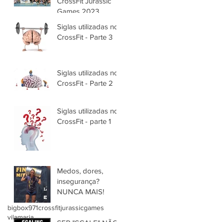
CrossFit Jurassic
Games 2023.
Siglas utilizadas no
CrossFit - Parte 3
Siglas utilizadas no
CrossFit - Parte 2
Siglas utilizadas no
CrossFit - parte 1
Medos, dores,
insegurança?
NUNCA MAIS!
bigbox971
crossfit
jurassicgames
vilamaria