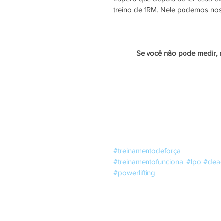
treino de 1RM. Nele podemos nos 
Se você não pode medir, 
#treinamentodeforça
#treinamentofuncional
#lpo
#dead
#powerlifting