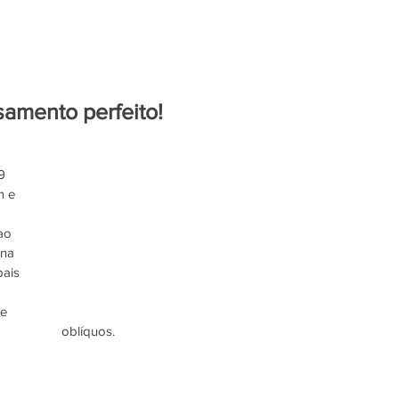
amento perfeito!
9 
 e 
ao 
 na 
ais 
e 
oblíquos.