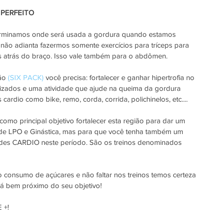
 PERFEITO
erminamos onde será usada a gordura quando estamos 
o não adianta fazermos somente exercícios para tríceps para 
 atrás do braço. Isso vale também para o abdômen.
ão 
(SIX PACK)
 você precisa: fortalecer e ganhar hipertrofia no 
izados e uma atividade que ajude na queima da gordura 
 cardio como bike, remo, corda, corrida, polichinelos, etc....
mo principal objetivo fortalecer esta região para dar um 
de LPO e Ginástica, mas para que você tenha também um 
dades CARDIO neste período. São os treinos denominados 
o consumo de açúcares e não faltar nos treinos temos certeza 
ará bem próximo do seu objetivo!
 +!