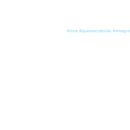
#core
#queimarcalorias
#emagre