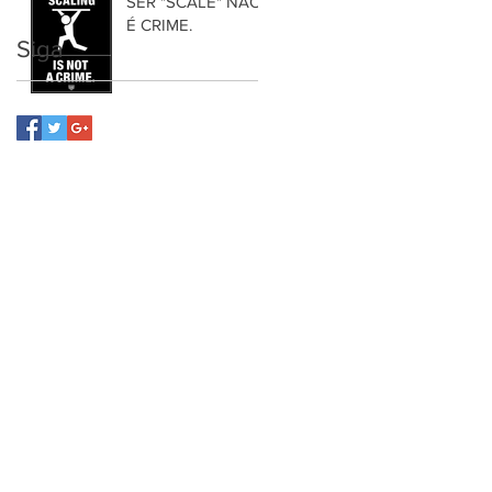
SER "SCALE" NÃO
É CRIME.
Siga