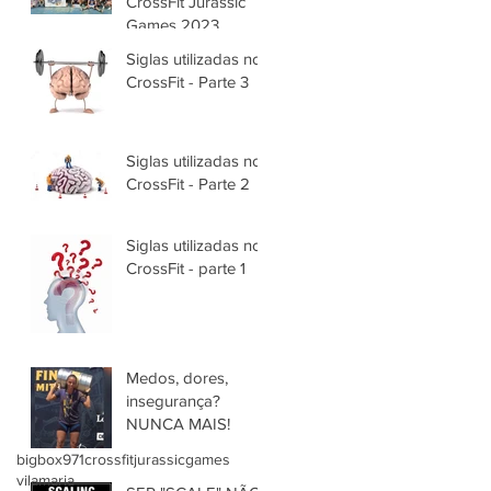
CrossFit Jurassic
Games 2023.
Siglas utilizadas no
CrossFit - Parte 3
Siglas utilizadas no
CrossFit - Parte 2
Siglas utilizadas no
CrossFit - parte 1
Medos, dores,
insegurança?
NUNCA MAIS!
bigbox971
crossfit
jurassicgames
vilamaria