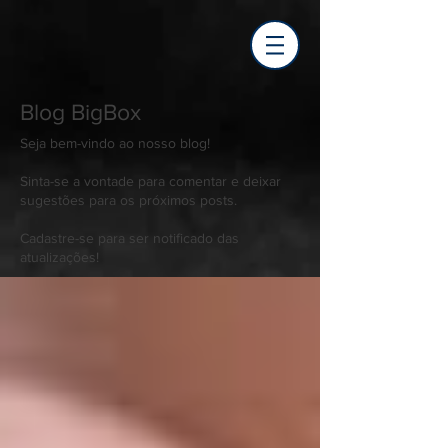
Blog BigBox
Seja bem-vindo ao nosso blog!
Sinta-se a vontade para comentar e deixar
sugestões para os próximos posts.
Cadastre-se para ser notificado das
atualizações!